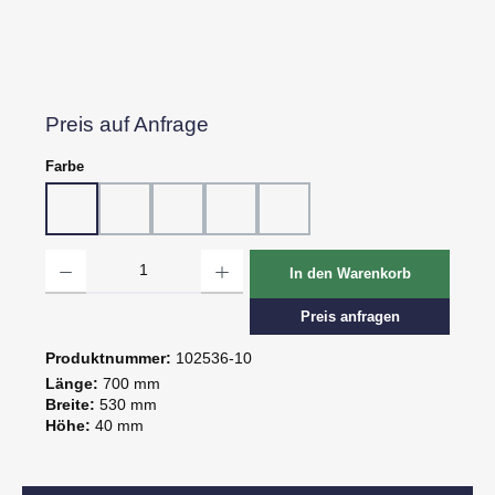
Preis auf Anfrage
auswählen
Farbe
10 - Weiß
20 - Rot
30 - Grün
60 - Gelb
80 - Schwarz
Produkt Anzahl: Gib den gewünschten Wert ein oder benutze die Schaltflächen um d
In den Warenkorb
Preis anfragen
Produktnummer:
102536-10
Länge:
700 mm
Breite:
530 mm
Höhe:
40 mm