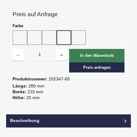
Preis auf Anfrage
auswählen
Farbe
10 - Weiß
20 - Rot
30 - Grün
60 - Gelb
80 - Schwarz
Produkt Anzahl: Gib den gewünschten Wert ein oder benutze die Schaltflächen um d
In den Warenkorb
Preis anfragen
Produktnummer:
102347-60
Länge:
280 mm
Breite:
210 mm
Höhe:
20 mm
Beschreibung