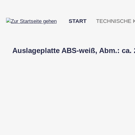
m Hauptinhalt springen
Zur Suche springen
Zur Hauptnavigation springen
START
TECHNISCHE 
Auslageplatte ABS-weiß, Abm.: ca. 
Bildergalerie überspringen