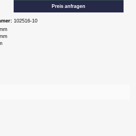
Preis anfragen
mmer:
102516-10
 mm
 mm
m