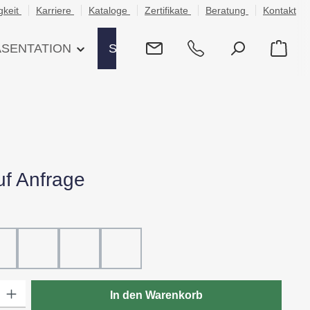
gkeit
Karriere
Kataloge
Zertifikate
Beratung
Kontakt
ÄSENTATION
SHOP
uf Anfrage
hlen
ß
20 - Rot
30 - Grün
60 - Gelb
80 - Schwarz
: Gib den gewünschten Wert ein oder benutze die Schaltflächen um die
In den Warenkorb