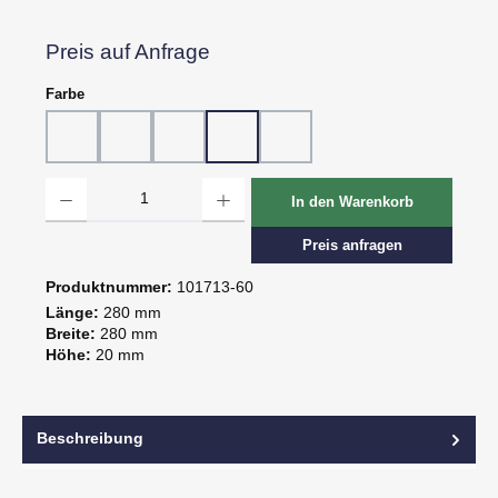
Preis auf Anfrage
auswählen
Farbe
10 - Weiß
20 - Rot
30 - Grün
60 - Gelb
80 - Schwarz
Produkt Anzahl: Gib den gewünschten Wert ein oder benutze die Schaltflächen um d
In den Warenkorb
Preis anfragen
Produktnummer:
101713-60
Länge:
280 mm
Breite:
280 mm
Höhe:
20 mm
Beschreibung