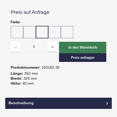
Preis auf Anfrage
auswählen
Farbe
10 - Weiß
20 - Rot
30 - Grün
60 - Gelb
80 - Schwarz
Produkt Anzahl: Gib den gewünschten Wert ein oder benutze die Schaltflächen um d
In den Warenkorb
Preis anfragen
Produktnummer:
103182-30
Länge:
352 mm
Breite:
325 mm
Höhe:
40 mm
Beschreibung