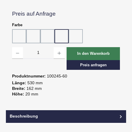
Preis auf Anfrage
auswählen
Farbe
10 - Weiß
20 - Rot
30 - Grün
60 - Gelb
80 - Schwarz
Produkt Anzahl: Gib den gewünschten Wert ein oder benutze die Schaltflächen um d
In den Warenkorb
Preis anfragen
Produktnummer:
100245-60
Länge:
530 mm
Breite:
162 mm
Höhe:
20 mm
Beschreibung