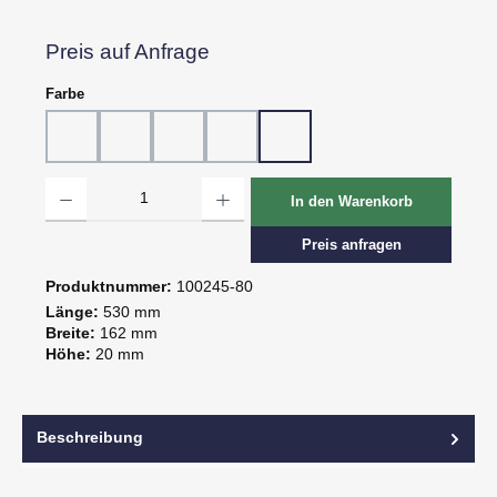
Preis auf Anfrage
auswählen
Farbe
10 - Weiß
20 - Rot
30 - Grün
60 - Gelb
80 - Schwarz
Produkt Anzahl: Gib den gewünschten Wert ein oder benutze die Schaltflächen um d
In den Warenkorb
Preis anfragen
Produktnummer:
100245-80
Länge:
530 mm
Breite:
162 mm
Höhe:
20 mm
Beschreibung