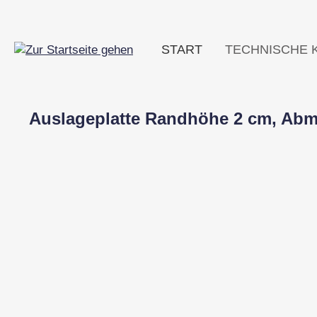
m Hauptinhalt springen
Zur Suche springen
Zur Hauptnavigation springen
START
TECHNISCHE 
Auslageplatte Randhöhe 2 cm, Abm.:
Bildergalerie überspringen