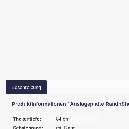
Beschreibung
Produktinformationen "Auslageplatte Randhöhe 
Thekentiefe:
84 cm
Schalenrand:
mit Rand