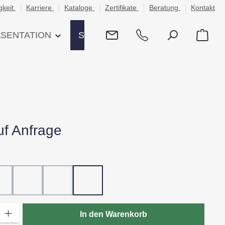
gkeit
Karriere
Kataloge
Zertifikate
Beratung
Kontakt
ÄSENTATION
SHOP
uf Anfrage
hlen
ß
20 - Rot
30 - Grün
60 - Gelb
80 - Schwarz
: Gib den gewünschten Wert ein oder benutze die Schaltflächen um die
In den Warenkorb