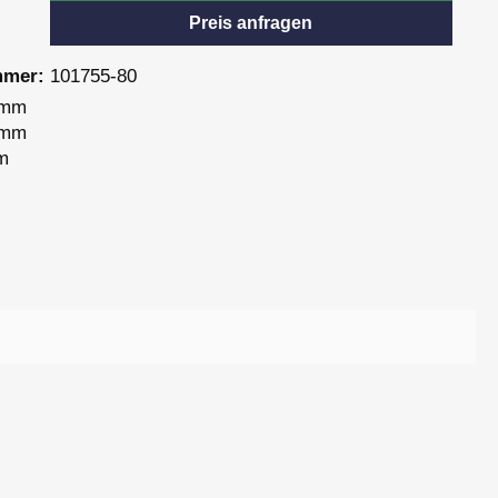
Preis anfragen
mmer:
101755-80
 mm
 mm
m