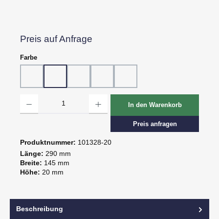
Preis auf Anfrage
auswählen
Farbe
10 - Weiß
20 - Rot
30 - Grün
60 - Gelb
80 - Schwarz
Produkt Anzahl: Gib den gewünschten Wert ein oder benutze die Schaltflächen um d
In den Warenkorb
Preis anfragen
Produktnummer:
101328-20
Länge:
290 mm
Breite:
145 mm
Höhe:
20 mm
Beschreibung