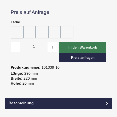
Preis auf Anfrage
auswählen
Farbe
10 - Weiß
20 - Rot
30 - Grün
60 - Gelb
80 - Schwarz
Produkt Anzahl: Gib den gewünschten Wert ein oder benutze die Schaltflächen um d
In den Warenkorb
Preis anfragen
Produktnummer:
101339-10
Länge:
290 mm
Breite:
220 mm
Höhe:
20 mm
Beschreibung