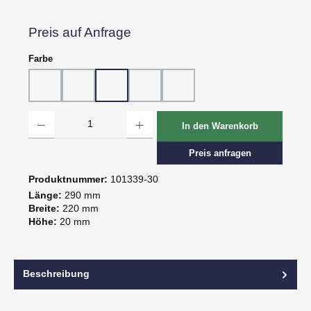
Preis auf Anfrage
auswählen
Farbe
10 - Weiß
20 - Rot
30 - Grün
60 - Gelb
80 - Schwarz
Produkt Anzahl: Gib den gewünschten Wert ein oder benutze die Schaltflächen um d
In den Warenkorb
Preis anfragen
Produktnummer:
101339-30
Länge:
290 mm
Breite:
220 mm
Höhe:
20 mm
Beschreibung