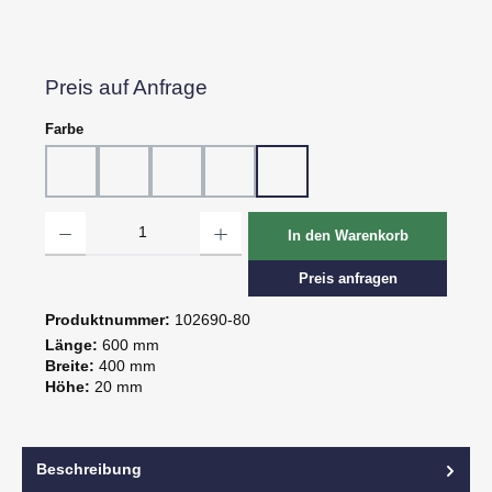
Preis auf Anfrage
auswählen
Farbe
10 - Weiß
20 - Rot
30 - Grün
60 - Gelb
80 - Schwarz
Produkt Anzahl: Gib den gewünschten Wert ein oder benutze die Schaltflächen um d
In den Warenkorb
Preis anfragen
Produktnummer:
102690-80
Länge:
600 mm
Breite:
400 mm
Höhe:
20 mm
Beschreibung