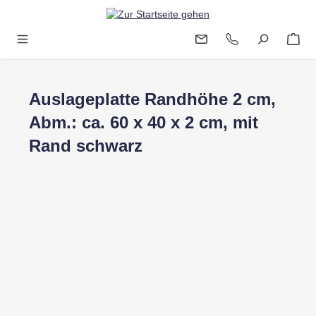
Zum Hauptinhalt springen
Auslageplatte Randhöhe 2 cm,
Abm.: ca. 60 x 40 x 2 cm, mit
Rand schwarz
Bildergalerie überspringen