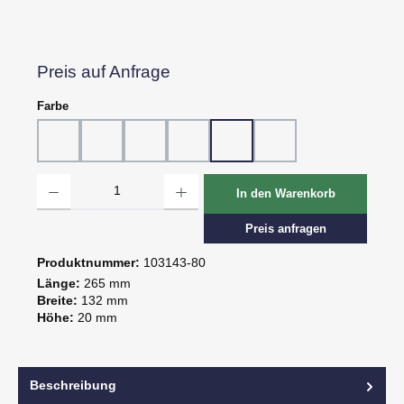
Preis auf Anfrage
auswählen
Farbe
10 - Weiß
20 - Rot
30 - Grün
60 - Gelb
80 - Schwarz
81 - Schwarz strukturie
Produkt Anzahl: Gib den gewünschten Wert ein oder benutze die Schaltflächen um d
In den Warenkorb
Preis anfragen
Produktnummer:
103143-80
Länge:
265 mm
Breite:
132 mm
Höhe:
20 mm
Beschreibung