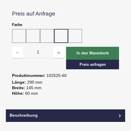
Preis auf Anfrage
auswählen
Farbe
10 - Weiß
20 - Rot
30 - Grün
60 - Gelb
80 - Schwarz
Produkt Anzahl: Gib den gewünschten Wert ein oder benutze die Schaltflächen um d
In den Warenkorb
Preis anfragen
Produktnummer:
102525-60
Länge:
290 mm
Breite:
145 mm
Höhe:
60 mm
Beschreibung