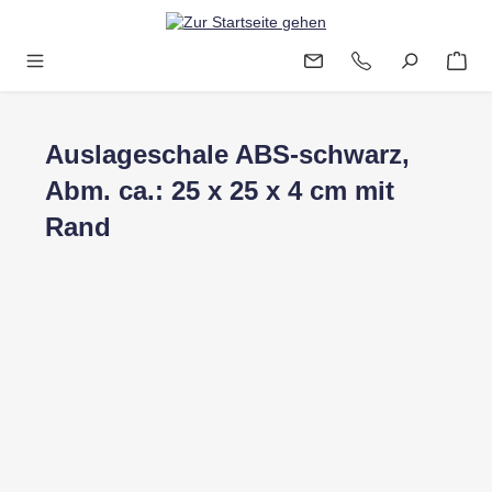
Zum Hauptinhalt springen
Auslageschale ABS-schwarz,
Abm. ca.: 25 x 25 x 4 cm mit
Rand
Bildergalerie überspringen