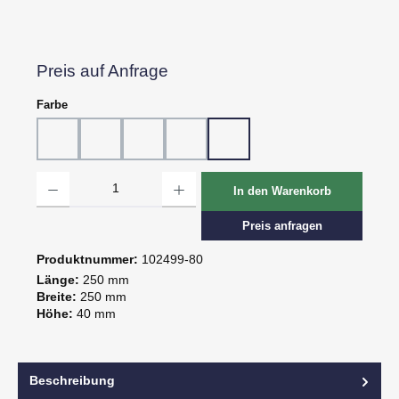
Preis auf Anfrage
auswählen
Farbe
10 - Weiß
20 - Rot
30 - Grün
60 - Gelb
80 - Schwarz
Produkt Anzahl: Gib den gewünschten Wert ein oder benutze die Schaltflächen um d
In den Warenkorb
Preis anfragen
Produktnummer:
102499-80
Länge:
250 mm
Breite:
250 mm
Höhe:
40 mm
Beschreibung