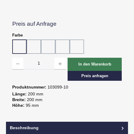
Preis auf Anfrage
auswählen
Farbe
10 - Weiß
20 - Rot
30 - Grün
60 - Gelb
80 - Schwarz
Produkt Anzahl: Gib den gewünschten Wert ein oder benutze die Schaltflächen um d
In den Warenkorb
Preis anfragen
Produktnummer:
103099-10
Länge:
200 mm
Breite:
200 mm
Höhe:
95 mm
Beschreibung