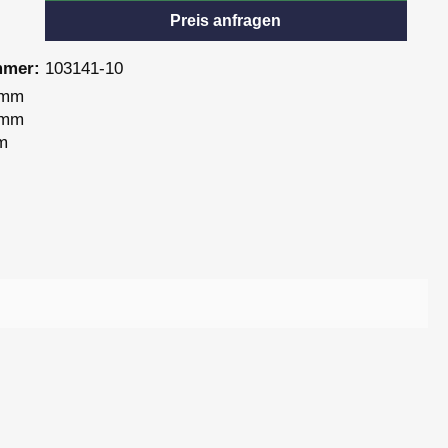
Preis anfragen
mmer:
103141-10
 mm
 mm
m