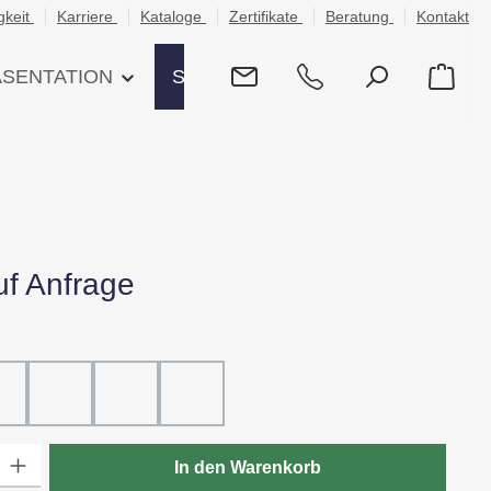
gkeit
Karriere
Kataloge
Zertifikate
Beratung
Kontakt
ÄSENTATION
SHOP
uf Anfrage
hlen
ß
20 - Rot
30 - Grün
60 - Gelb
80 - Schwarz
: Gib den gewünschten Wert ein oder benutze die Schaltflächen um die
In den Warenkorb