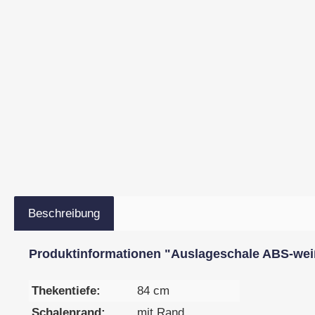
Beschreibung
Produktinformationen "Auslageschale ABS-weiß,
Thekentiefe:
84 cm
Schalenrand:
mit Rand