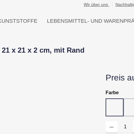
Wir über uns
Nachhalti
KUNSTSTOFFE
LEBENSMITTEL- UND WARENPR
21 x 21 x 2 cm, mit Rand
Preis a
auswä
Farbe
10 - Wei
Produkt Anzahl