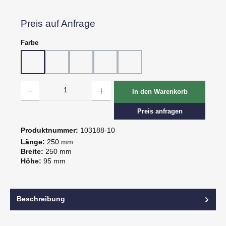
Preis auf Anfrage
auswählen
Farbe
10 - Weiß
20 - Rot
30 - Grün
60 - Gelb
80 - Schwarz
Produkt Anzahl: Gib den gewünschten Wert ein oder benutze die Schaltflächen um d
In den Warenkorb
Preis anfragen
Produktnummer:
103188-10
Länge:
250 mm
Breite:
250 mm
Höhe:
95 mm
Beschreibung