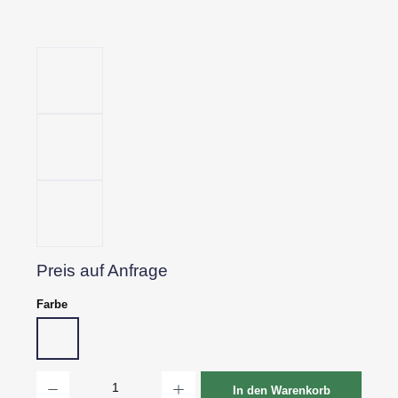
Preis auf Anfrage
auswählen
Farbe
80 - Schwarz
Produkt Anzahl: Gib den gewünschten Wert ein oder benutze die Schaltflächen um d
In den Warenkorb