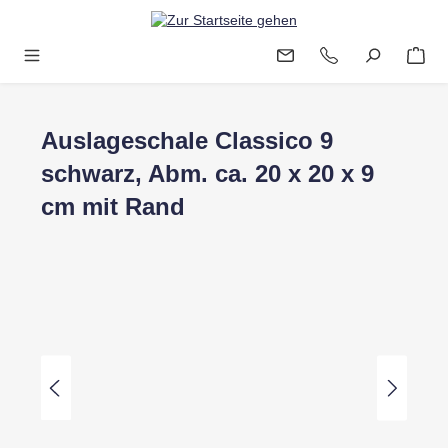
Zum Hauptinhalt springen
Auslageschale Classico 9
schwarz, Abm. ca. 20 x 20 x 9
cm mit Rand
Bildergalerie überspringen