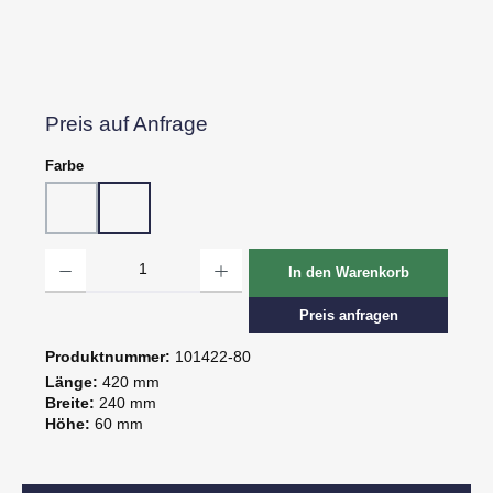
Preis auf Anfrage
auswählen
Farbe
10 - Weiß
80 - Schwarz
Produkt Anzahl: Gib den gewünschten Wert ein oder benutze die Schaltflächen um d
In den Warenkorb
Preis anfragen
Produktnummer:
101422-80
Länge:
420 mm
Breite:
240 mm
Höhe:
60 mm