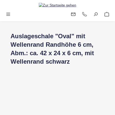
Zum Hauptinhalt springen
Auslageschale "Oval" mit
Wellenrand Randhöhe 6 cm,
Abm.: ca. 42 x 24 x 6 cm, mit
Wellenrand schwarz
Bildergalerie überspringen