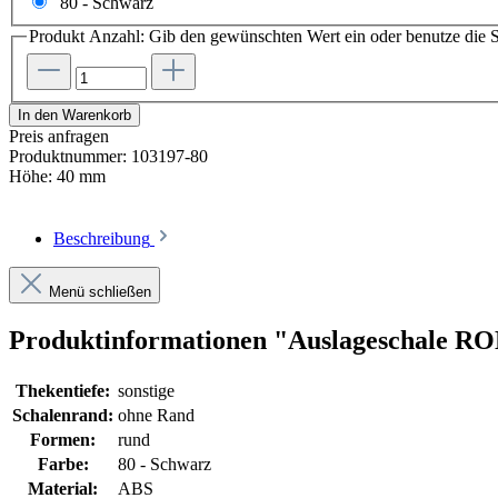
80 - Schwarz
Produkt Anzahl: Gib den gewünschten Wert ein oder benutze die S
In den Warenkorb
Preis anfragen
Produktnummer:
103197-80
Höhe:
40 mm
Beschreibung
Menü schließen
Produktinformationen "Auslageschale RON
Thekentiefe:
sonstige
Schalenrand:
ohne Rand
Formen:
rund
Farbe:
80 - Schwarz
Material:
ABS