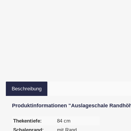
Beschreibung
Produktinformationen "Auslageschale Randhöhe
Thekentiefe:
84 cm
Schalenrand:
mit Rand