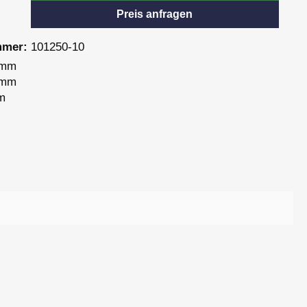
Preis anfragen
mmer:
101250-10
 mm
 mm
m