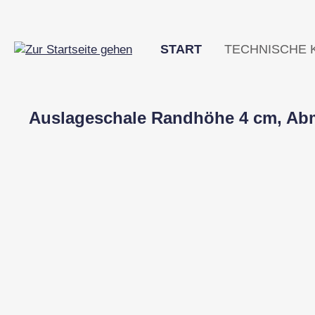
m Hauptinhalt springen
Zur Suche springen
Zur Hauptnavigation springen
START
TECHNISCHE 
Auslageschale Randhöhe 4 cm, Abm
Bildergalerie überspringen