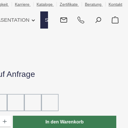
gkeit
Karriere
Kataloge
Zertifikate
Beratung
Kontakt
ÄSENTATION
SHOP
uf Anfrage
hlen
ß
20 - Rot
30 - Grün
60 - Gelb
80 - Schwarz
: Gib den gewünschten Wert ein oder benutze die Schaltflächen um die
In den Warenkorb