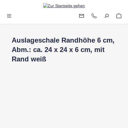
Zum Hauptinhalt springen
Auslageschale Randhöhe 6 cm,
Abm.: ca. 24 x 24 x 6 cm, mit
Rand weiß
Bildergalerie überspringen