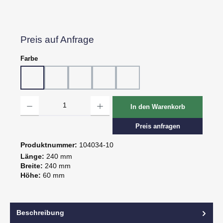
Preis auf Anfrage
auswählen
Farbe
10 - Weiß
20 - Rot
30 - Grün
60 - Gelb
80 - Schwarz
Produkt Anzahl: Gib den gewünschten Wert ein oder benutze die Schaltflächen um d
In den Warenkorb
Preis anfragen
Produktnummer:
104034-10
Länge:
240 mm
Breite:
240 mm
Höhe:
60 mm
Beschreibung