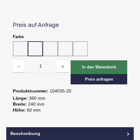
Preis auf Anfrage
auswählen
Farbe
10 - Weiß
20 - Rot
30 - Grün
60 - Gelb
80 - Schwarz
Produkt Anzahl: Gib den gewünschten Wert ein oder benutze die Schaltflächen um d
In den Warenkorb
Preis anfragen
Produktnummer:
104035-20
Länge:
360 mm
Breite:
240 mm
Höhe:
60 mm
Beschreibung