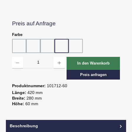
Preis auf Anfrage
auswählen
Farbe
10 - Weiß
20 - Rot
30 - Grün
60 - Gelb
80 - Schwarz
Produkt Anzahl: Gib den gewünschten Wert ein oder benutze die Schaltflächen um d
In den Warenkorb
Preis anfragen
Produktnummer:
101712-60
Länge:
420 mm
Breite:
280 mm
Höhe:
60 mm
Beschreibung