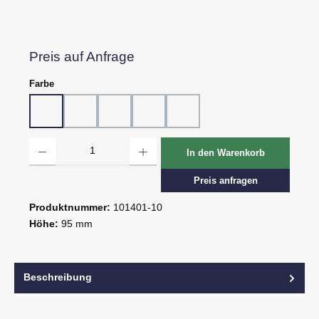
Preis auf Anfrage
auswählen
Farbe
10 - Weiß
20 - Rot
30 - Grün
60 - Gelb
80 - Schwarz
Produkt Anzahl: Gib den gewünschten Wert ein oder benutze die Schaltflächen um d
In den Warenkorb
Preis anfragen
Produktnummer:
101401-10
Höhe:
95 mm
Beschreibung