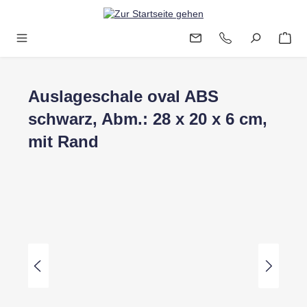
Zum Hauptinhalt springen
Auslageschale oval ABS
schwarz, Abm.: 28 x 20 x 6 cm,
mit Rand
Bildergalerie überspringen