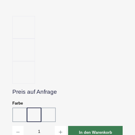
Preis auf Anfrage
auswählen
Farbe
10 - Weiß
80 - Schwarz
81 - Schwarz strukturiert
Produkt Anzahl: Gib den gewünschten Wert ein oder benutze die Schaltflächen um d
In den Warenkorb