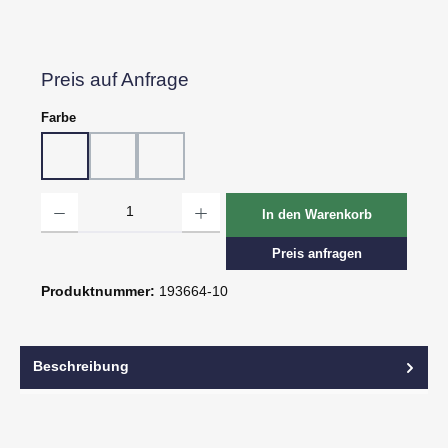
Preis auf Anfrage
auswählen
Farbe
10 - Weiß
80 - Schwarz
81 - Schwarz strukturiert
Produkt Anzahl: Gib den gewünschten Wert ein oder benutze die Schaltflächen um d
In den Warenkorb
Preis anfragen
Produktnummer:
193664-10
Beschreibung