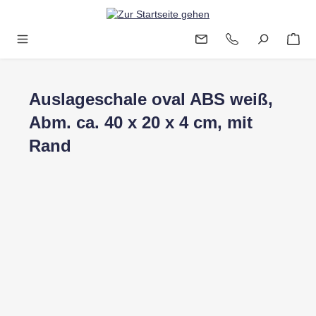
Zum Hauptinhalt springen
Auslageschale oval ABS weiß,
Abm. ca. 40 x 20 x 4 cm, mit
Rand
Bildergalerie überspringen