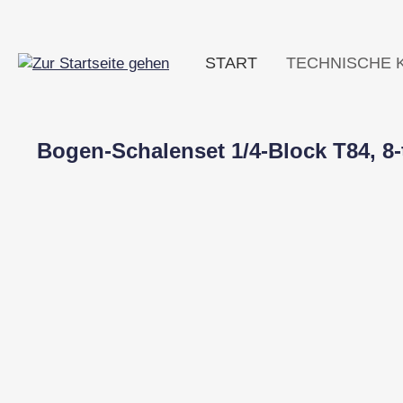
m Hauptinhalt springen
Zur Suche springen
Zur Hauptnavigation springen
START
TECHNISCHE 
Bogen-Schalenset 1/4-Block T84, 8-
Bildergalerie überspringen