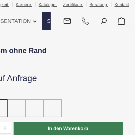
gkeit
Karriere
Kataloge
Zertifikate
Beratung
Kontakt
ÄSENTATION
SHOP
4 cm ohne Rand
uf Anfrage
hlen
ß
20 - Rot
30 - Grün
60 - Gelb
80 - Schwarz
: Gib den gewünschten Wert ein oder benutze die Schaltflächen um die
In den Warenkorb