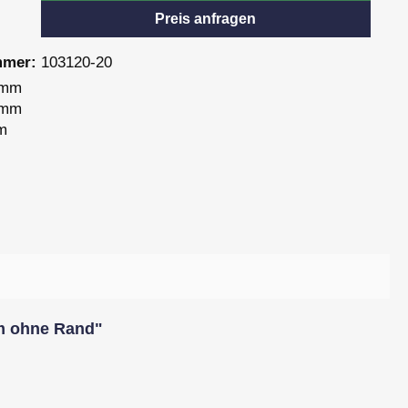
Preis anfragen
mmer:
103120-20
 mm
 mm
m
cm ohne Rand"