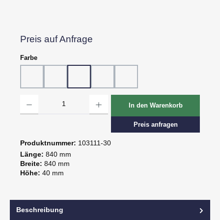
Preis auf Anfrage
auswählen
Farbe
10 - Weiß
20 - Rot
30 - Grün
60 - Gelb
80 - Schwarz
Produkt Anzahl: Gib den gewünschten Wert ein oder benutze die Schaltflächen um d
In den Warenkorb
Preis anfragen
Produktnummer:
103111-30
Länge:
840 mm
Breite:
840 mm
Höhe:
40 mm
Beschreibung