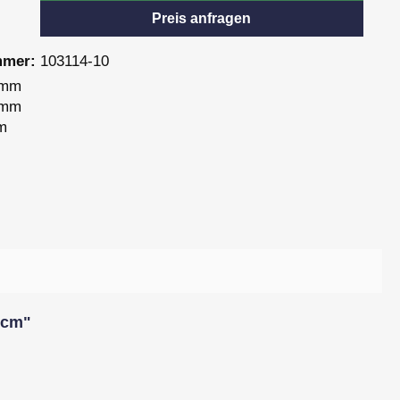
Preis anfragen
mmer:
103114-10
 mm
 mm
m
 cm"