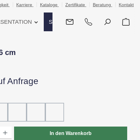
gkeit
Karriere
Kataloge
Zertifikate
Beratung
Kontakt
ÄSENTATION
SHOP
x6 cm
uf Anfrage
hlen
ß
20 - Rot
30 - Grün
60 - Gelb
80 - Schwarz
: Gib den gewünschten Wert ein oder benutze die Schaltflächen um die
In den Warenkorb