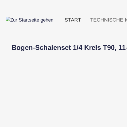
m Hauptinhalt springen
Zur Suche springen
Zur Hauptnavigation springen
START
TECHNISCHE 
Bogen-Schalenset 1/4 Kreis T90, 11-
Bildergalerie überspringen