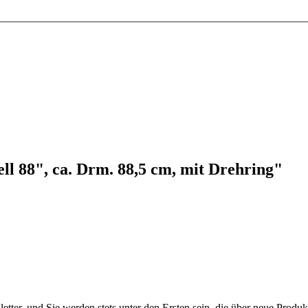
l 88", ca. Drm. 88,5 cm, mit Drehring"
etter, und Sie werden stets unter den Ersten sein, die über neue Produ