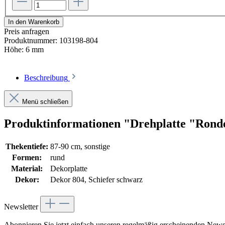
In den Warenkorb
Preis anfragen
Produktnummer:
103198-804
Höhe:
6 mm
Beschreibung
Menü schließen
Produktinformationen "Drehplatte "Rondel
Thekentiefe:
87-90 cm, sonstige
Formen:
rund
Material:
Dekorplatte
Dekor:
Dekor 804, Schiefer schwarz
Newsletter
Abonnieren Sie jetzt einfach unseren regelmäßig erscheinenden Newsl