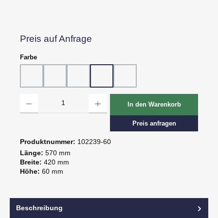
Preis auf Anfrage
auswählen
Farbe
10 - Weiß
20 - Rot
30 - Grün
60 - Gelb
80 - Schwarz
Produkt Anzahl: Gib den gewünschten Wert ein oder benutze die Schaltflächen um d
In den Warenkorb
Preis anfragen
Produktnummer:
102239-60
Länge:
570 mm
Breite:
420 mm
Höhe:
60 mm
Beschreibung