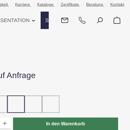
gkeit
Karriere
Kataloge
Zertifikate
Beratung
Kontakt
ÄSENTATION
SHOP
uf Anfrage
hlen
ß
20 - Rot
30 - Grün
60 - Gelb
80 - Schwarz
: Gib den gewünschten Wert ein oder benutze die Schaltflächen um die
In den Warenkorb