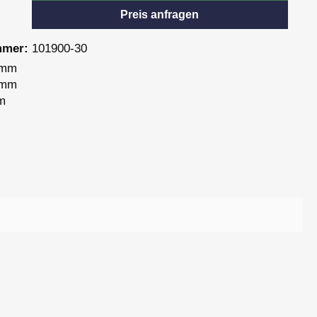
Preis anfragen
mmer:
101900-30
 mm
 mm
m