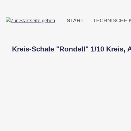
m Hauptinhalt springen
Zur Suche springen
Zur Hauptnavigation springen
START
TECHNISCHE 
Kreis-Schale "Rondell" 1/10 Kreis, 
Bildergalerie überspringen