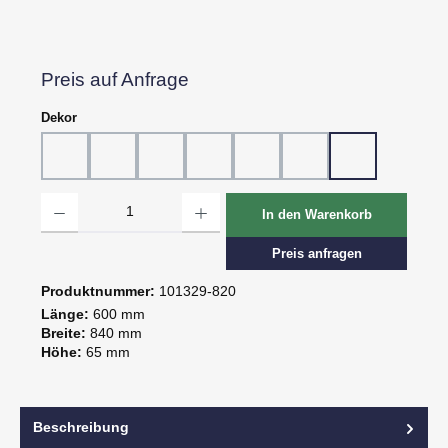
Preis auf Anfrage
auswählen
Dekor
Dekor 802, Schiefer grau
Dekor 804, Schiefer schwarz
Dekor 807, Ebenholz
Dekor 816, St. Tropez
Dekor 818, Kreide
Dekor 819, Oxid
Dekor 820, Pa
Produkt Anzahl: Gib den gewünschten Wert ein oder benutze die Schaltflächen um d
In den Warenkorb
Preis anfragen
Produktnummer:
101329-820
Länge:
600 mm
Breite:
840 mm
Höhe:
65 mm
Beschreibung