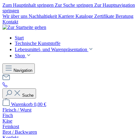
Zum Hauptinhalt springen
Zur Suche springen
Zur Hauptnavigation
springen
Wir über uns
Nachhaltigkeit
Karriere
Kataloge
Zertifikate
Beratung
Kontakt
Start
Technische Kunststoffe
Lebensmittel- und Warenpräsentation
Shop
Navigation
Suche
Warenkorb
0,00 €
Fleisch / Wurst
Fisch
Käse
Feinkost
Brot / Backwaren
Konfekt