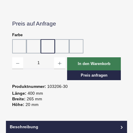
Preis auf Anfrage
auswählen
Farbe
10 - Weiß
20 - Rot
30 - Grün
60 - Gelb
80 - Schwarz
Produkt Anzahl: Gib den gewünschten Wert ein oder benutze die Schaltflächen um d
In den Warenkorb
Preis anfragen
Produktnummer:
103206-30
Länge:
400 mm
Breite:
265 mm
Höhe:
20 mm
Beschreibung