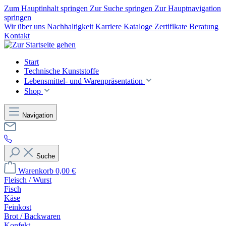
Zum Hauptinhalt springen
Zur Suche springen
Zur Hauptnavigation
springen
Wir über uns
Nachhaltigkeit
Karriere
Kataloge
Zertifikate
Beratung
Kontakt
Start
Technische Kunststoffe
Lebensmittel- und Warenpräsentation
Shop
Navigation
Suche
Warenkorb
0,00 €
Fleisch / Wurst
Fisch
Käse
Feinkost
Brot / Backwaren
Konfekt