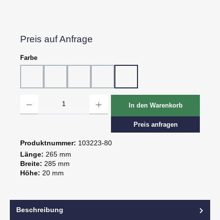
Preis auf Anfrage
auswählen
Farbe
10 - Weiß
20 - Rot
30 - Grün
60 - Gelb
80 - Schwarz
Produkt Anzahl: Gib den gewünschten Wert ein oder benutze die Schaltflächen um d
In den Warenkorb
Preis anfragen
Produktnummer:
103223-80
Länge:
265 mm
Breite:
285 mm
Höhe:
20 mm
Beschreibung