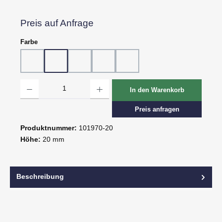
Preis auf Anfrage
auswählen
Farbe
10 - Weiß
20 - Rot
30 - Grün
60 - Gelb
80 - Schwarz
Produkt Anzahl: Gib den gewünschten Wert ein oder benutze die Schaltflächen um d
In den Warenkorb
Preis anfragen
Produktnummer:
101970-20
Höhe:
20 mm
Beschreibung