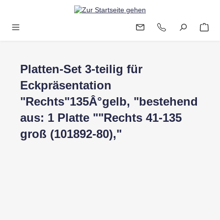
Zum Hauptinhalt springen
Platten-Set 3-teilig für
Eckpräsentation
"Rechts"135Â°gelb, "bestehend
aus: 1 Platte ""Rechts 41-135
groß (101892-80),"
Bildergalerie überspringen