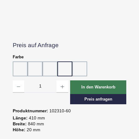
Preis auf Anfrage
auswählen
Farbe
10 - Weiß
20 - Rot
30 - Grün
60 - Gelb
80 - Schwarz
Produkt Anzahl: Gib den gewünschten Wert ein oder benutze die Schaltflächen um d
In den Warenkorb
Preis anfragen
Produktnummer:
102310-60
Länge:
410 mm
Breite:
840 mm
Höhe:
20 mm