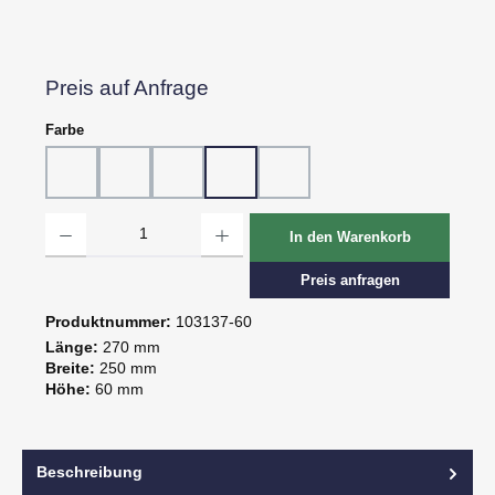
Preis auf Anfrage
auswählen
Farbe
10 - Weiß
20 - Rot
30 - Grün
60 - Gelb
80 - Schwarz
Produkt Anzahl: Gib den gewünschten Wert ein oder benutze die Schaltflächen um d
In den Warenkorb
Preis anfragen
Produktnummer:
103137-60
Länge:
270 mm
Breite:
250 mm
Höhe:
60 mm
Beschreibung