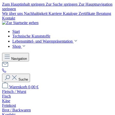
Zum Hauptinhalt springen
Zur Suche springen
Zur Hauptnavigation
springen
Wir über uns
Nachhaltigkeit
Karriere
Kataloge
Zertifikate
Beratung
Kontakt
Start
Technische Kunststoffe
Lebensmittel- und Warenpräsentation
Shop
Navigation
Suche
Warenkorb
0,00 €
Fleisch / Wurst
Fisch
Käse
Feinkost
Brot / Backwaren
Konfekt