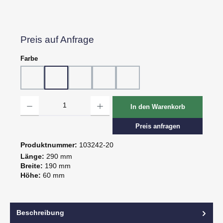
Preis auf Anfrage
auswählen
Farbe
10 - Weiß
20 - Rot
30 - Grün
60 - Gelb
80 - Schwarz
Produkt Anzahl: Gib den gewünschten Wert ein oder benutze die Schaltflächen um d
In den Warenkorb
Preis anfragen
Produktnummer:
103242-20
Länge:
290 mm
Breite:
190 mm
Höhe:
60 mm
Beschreibung