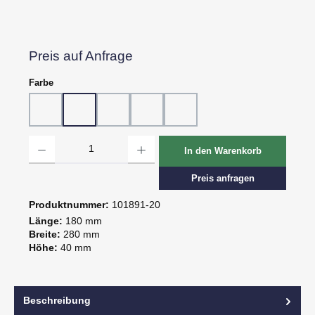
Preis auf Anfrage
auswählen
Farbe
10 - Weiß
20 - Rot
30 - Grün
60 - Gelb
80 - Schwarz
Produkt Anzahl: Gib den gewünschten Wert ein oder benutze die Schaltflächen um d
In den Warenkorb
Preis anfragen
Produktnummer:
101891-20
Länge:
180 mm
Breite:
280 mm
Höhe:
40 mm
Beschreibung