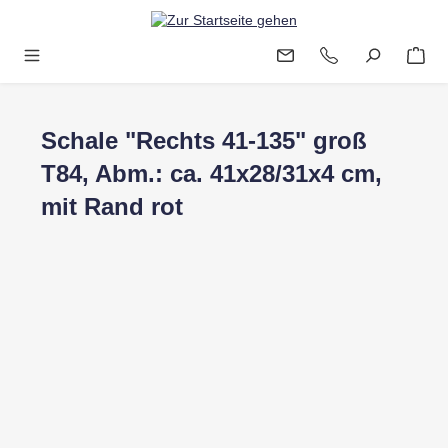
Zum Hauptinhalt springen
Schale "Rechts 41-135" groß
T84, Abm.: ca. 41x28/31x4 cm,
mit Rand rot
Bildergalerie überspringen