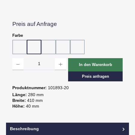
Preis auf Anfrage
auswählen
Farbe
10 - Weiß
20 - Rot
30 - Grün
60 - Gelb
80 - Schwarz
Produkt Anzahl: Gib den gewünschten Wert ein oder benutze die Schaltflächen um d
In den Warenkorb
Preis anfragen
Produktnummer:
101893-20
Länge:
280 mm
Breite:
410 mm
Höhe:
40 mm
Beschreibung