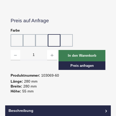
Preis auf Anfrage
auswählen
Farbe
10 - Weiß
20 - Rot
30 - Grün
60 - Gelb
80 - Schwarz
Produkt Anzahl: Gib den gewünschten Wert ein oder benutze die Schaltflächen um d
In den Warenkorb
Preis anfragen
Produktnummer:
103069-60
Länge:
280 mm
Breite:
280 mm
Höhe:
55 mm
Beschreibung