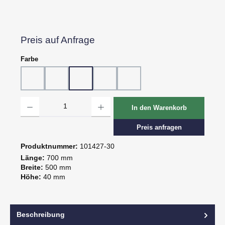
Preis auf Anfrage
auswählen
Farbe
10 - Weiß
20 - Rot
30 - Grün
60 - Gelb
80 - Schwarz
Produkt Anzahl: Gib den gewünschten Wert ein oder benutze die Schaltflächen um d
In den Warenkorb
Preis anfragen
Produktnummer:
101427-30
Länge:
700 mm
Breite:
500 mm
Höhe:
40 mm
Beschreibung