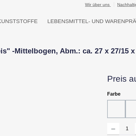
Wir über uns
Nachhalti
KUNSTSTOFFE
LEBENSMITTEL- UND WARENPR
s" -Mittelbogen, Abm.: ca. 27 x 27/15 
Preis a
auswä
Farbe
10 - Wei
Produkt Anzahl