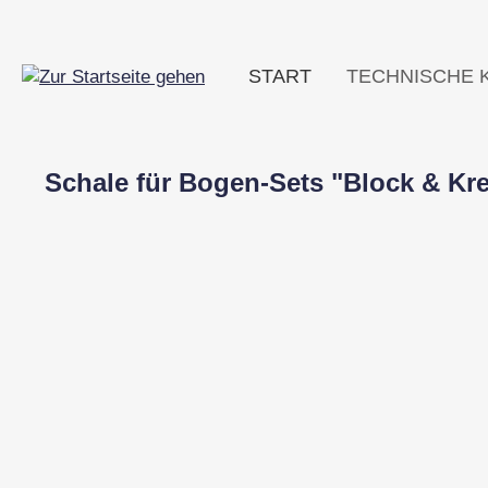
m Hauptinhalt springen
Zur Suche springen
Zur Hauptnavigation springen
START
TECHNISCHE 
Schale für Bogen-Sets "Block & Krei
Bildergalerie überspringen