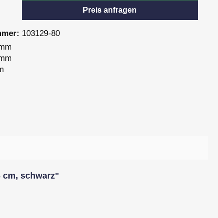
Preis anfragen
mmer:
103129-80
 mm
 mm
m
6 cm, schwarz"