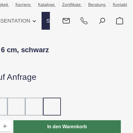
gkeit
Karriere
Kataloge
Zertifikate
Beratung
Kontakt
ÄSENTATION
SHOP
x 6 cm, schwarz
uf Anfrage
hlen
ß
20 - Rot
30 - Grün
60 - Gelb
80 - Schwarz
: Gib den gewünschten Wert ein oder benutze die Schaltflächen um die
In den Warenkorb