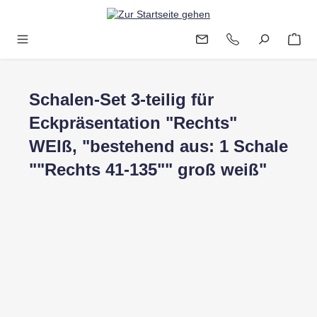
Zum Hauptinhalt springen
Schalen-Set 3-teilig für
Eckpräsentation "Rechts"
WEIß, "bestehend aus: 1 Schale
""Rechts 41-135"" groß weiß"
Bildergalerie überspringen