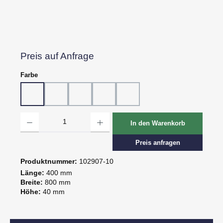
Preis auf Anfrage
auswählen
Farbe
10 - Weiß
20 - Rot
30 - Grün
60 - Gelb
80 - Schwarz
Produkt Anzahl: Gib den gewünschten Wert ein oder benutze die Schaltflächen um d
In den Warenkorb
Preis anfragen
Produktnummer:
102907-10
Länge:
400 mm
Breite:
800 mm
Höhe:
40 mm